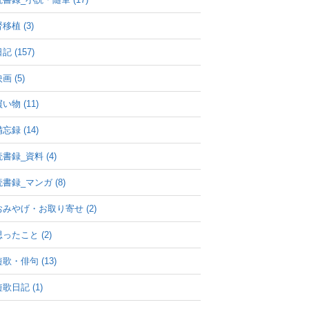
移植 (3)
記 (157)
画 (5)
い物 (11)
忘録 (14)
読書録_資料 (4)
読書録_マンガ (8)
おみやげ・お取り寄せ (2)
思ったこと (2)
短歌・俳句 (13)
歌日記 (1)