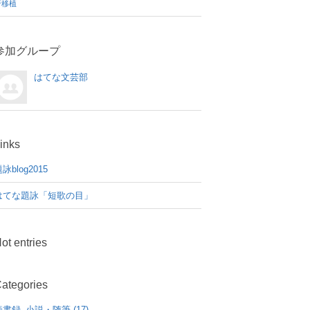
腎移植
参加グループ
はてな文芸部
inks
詠blog2015
はてな題詠「短歌の目」
ot entries
ategories
読書録_小説・随筆 (17)