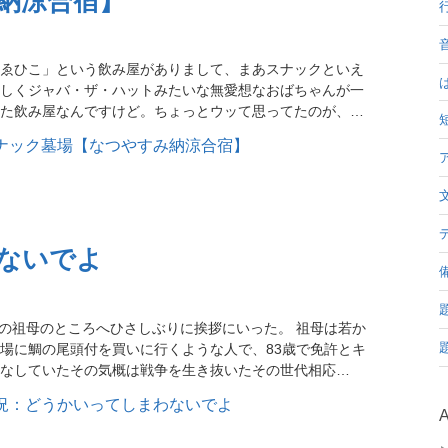
納涼合宿】
音
ゑひこ」という飲み屋がありまして、まあスナックといえ
しくジャバ・ザ・ハットみたいな無愛想なおばちゃんが一
た飲み屋なんですけど。ちょっとウッて思ってたのが、…
ア
デ
ないでよ
備
の母方の祖母のところへひさしぶりに挨拶にいった。 祖母は若か
場に鯛の尾頭付を買いに行くような人で、83歳で免許とキ
なしていたその気概は戦争を生き抜いたその世代相応…
A