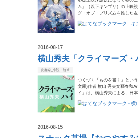
ム」（以下キンプリ）の上映視聴に
グ・オブ・プリズムを推した友
2016
-
08
-
17
横山秀夫「クライマーズ・
読書録_小説・随筆
つくづく「ものを書く」という
文庫)作者:横山 秀夫文藝春秋Amazon
イ」は、横山秀夫による、日本航
2016
-
08
-
15