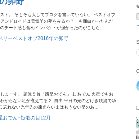
年の卯野
スト。 そもそも大してブログを書いていない。 ベストオブ
blo.jp「アンドロイドは電気羊の夢をみるか？」も面白かったんだ
のチート感も含めインパクトが強かったのがこちら、…
S
C
p さ、参加しまーす。 題詠５首「惑星おでん」 1. おでん 火星でもお
からない足が煮えてる 2. 自由 平日の光のどけき銭湯でゆ
 忘 忘れない光年先の凍光をいまはもうない星のあ…
L