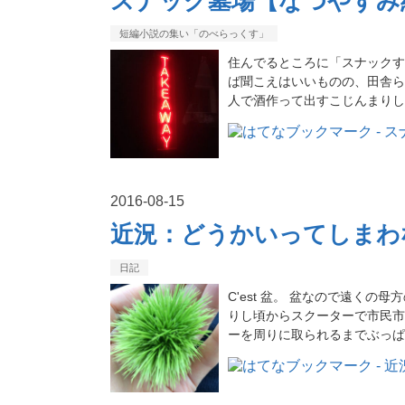
スナック墓場【なつやすみ
短編小説の集い「のべらっくす」
住んでるところに「スナックす
ば聞こえはいいものの、田舎ら
人で酒作って出すこじんまりし
2016
-
08
-
15
近況：どうかいってしまわ
日記
C'est 盆。 盆なので遠く
りし頃からスクーターで市民市
ーを周りに取られるまでぶっぱ