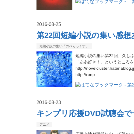
2016
-
08
-
25
第22回短編小説の集い感
短編小説の集い「のべらっくす」
短編小説の集い第22回、久し
「ああ好き！」というところを
http://novelcluster.hatenablog
http://ronp…
2016
-
08
-
23
キンプリ応援DVD試聴会
アニメ
応援上映が話題になって朝のニ