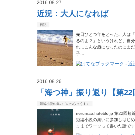
2016
-
08
-
27
近況：大人になれば
日記
先日ひとつ年をとった。人は「
るのよ？」というけれど、自分
れ…こんな歳になったのにまだ
子…
2016
-
08
-
26
「海つ神」振り返り【第2
短編小説の集い「のべらっくす」
nerumae.hateblo.j
短編小説の集いに参加しはじめ
ままでワーッって書いた話です