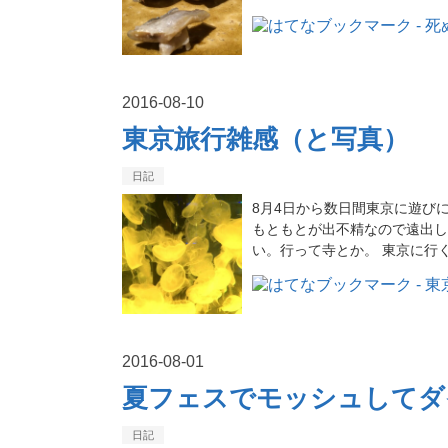
2016
-
08
-
10
東京旅行雑感（と写真）
日記
8月4日から数日間東京に遊び
もともとが出不精なので遠出し
い。行って寺とか。 東京に行
2016
-
08
-
01
夏フェスでモッシュしてダイブ
日記