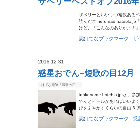
ザベリーベストオブ2016
ザベリーといいつつ複数あるベ
読んだ本 nerumae.hate
けど、「こんなのありかよ！」
2016
-
12
-
31
惑星おでん−短歌の目12月
はてな題詠「短歌の目」
tankanome.hateblo.j
でんとビールがあればいいよくわ
びをふやかすくらいの自由 3.