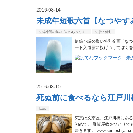
2016
-
08
-
14
未成年短歌六首【なつやすみ
短編小説の集い「のべらっくす」
短歌・俳句
短編小説の集い特別企画「なつ
ート入道雲に投げつけてぼくを
2016
-
08
-
10
死ぬ前に食べるなら江戸川
日記
東京は文京区、江戸川橋にある
初めて。 酢飯屋教をひとりで
書きます。 www.sumeshi