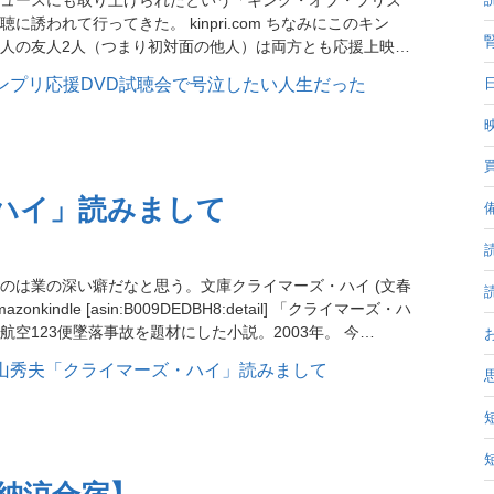
誘われて行ってきた。 kinpri.com ちなみにこのキン
腎
人の友人2人（つまり初対面の他人）は両方とも応援上映…
日
映
買
ハイ」読みまして
備
のは業の深い癖だなと思う。文庫クライマーズ・ハイ (文春
kindle [asin:B009DEDBH8:detail] 「クライマーズ・ハ
空123便墜落事故を題材にした小説。2003年。 今…
短