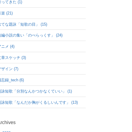
行ってきた (1)
楽 (21)
はてな題詠「短歌の目」 (15)
短編小説の集い「のべらっくす」 (24)
ニメ (4)
文章スケッチ (3)
ザイン (7)
忘録_tech (6)
題詠短歌「分別なんかつかなくていい」 (1)
題詠短歌「なんだか胸がくるしいんです」 (13)
rchives